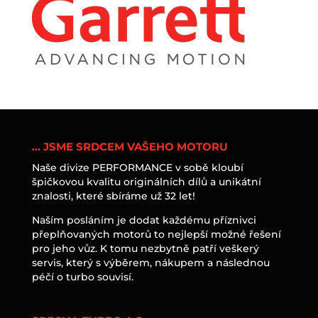
… JSME SRDCEM VAŠEHO MOTORU
Naše divize PERFORMANCE v sobě kloubí
špičkovou kvalitu originálních dílů a unikátní
znalosti, které sbíráme už 32 let!
Naším posláním je dodat každému příznivci
přeplňovaných motorů to nejlepší možné řešení
pro jeho vůz. K tomu nezbytně patří veškerý
servis, který s výběrem, nákupem a následnou
péčí o turbo souvisí.