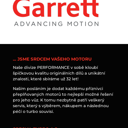
… JSME SRDCEM VAŠEHO MOTORU
Naše divize PERFORMANCE v sobě kloubí
špičkovou kvalitu originálních dílů a unikátní
znalosti, které sbíráme už 32 let!
Naším posláním je dodat každému příznivci
přeplňovaných motorů to nejlepší možné řešení
pro jeho vůz. K tomu nezbytně patří veškerý
servis, který s výběrem, nákupem a následnou
péčí o turbo souvisí.