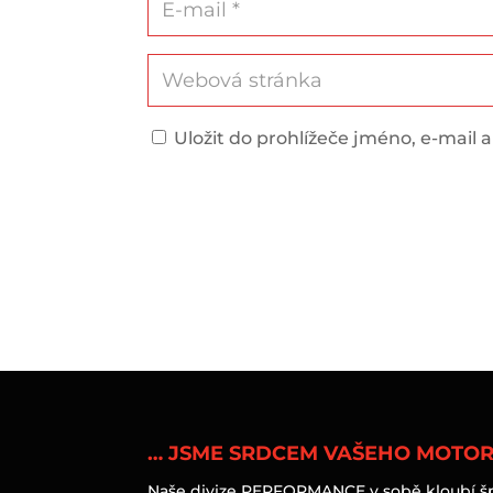
Uložit do prohlížeče jméno, e-mail
… JSME SRDCEM VAŠEHO MOTO
Naše divize PERFORMANCE v sobě kloubí špi