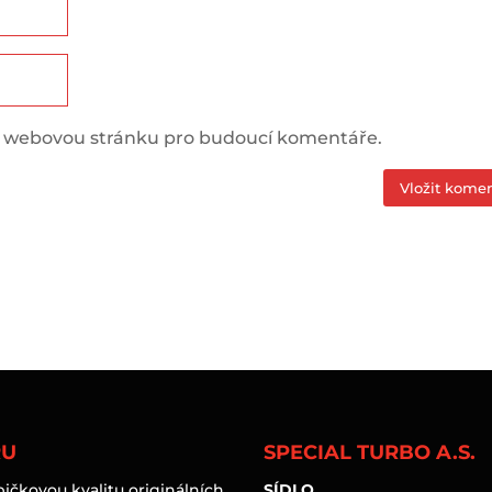
 a webovou stránku pro budoucí komentáře.
RU
SPECIAL TURBO A.S.
čkovou kvalitu originálních
SÍDLO