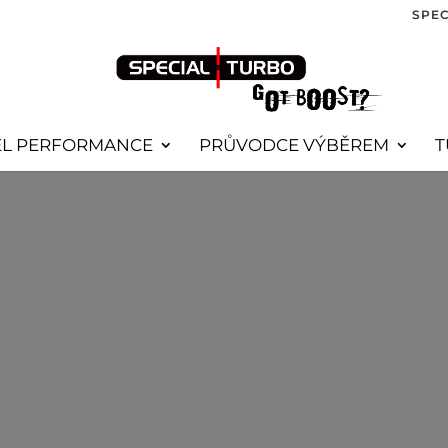
SPEC
EL PERFORMANCE
PRŮVODCE VÝBĚREM
T
GTX5018_COMP_0