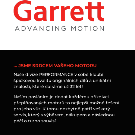
… JSME SRDCEM VAŠEHO MOTORU
Naše divize PERFORMANCE v sobě kloubí
špičkovou kvalitu originálních dílů a unikátní
znalosti, které sbíráme už 32 let!
Naším posláním je dodat každému příznivci
přeplňovaných motorů to nejlepší možné řešení
pro jeho vůz. K tomu nezbytně patří veškerý
servis, který s výběrem, nákupem a následnou
péčí o turbo souvisí.