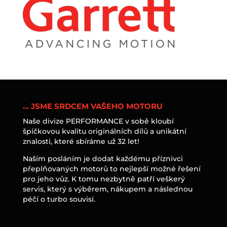
… JSME SRDCEM VAŠEHO MOTORU
Naše divize PERFORMANCE v sobě kloubí
špičkovou kvalitu originálních dílů a unikátní
znalosti, které sbíráme už 32 let!
Naším posláním je dodat každému příznivci
přeplňovaných motorů to nejlepší možné řešení
pro jeho vůz. K tomu nezbytně patří veškerý
servis, který s výběrem, nákupem a následnou
péčí o turbo souvisí.