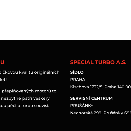
RU
SPECIAL TURBO A.S.
čkovou kvalitu originálních
SÍDLO
let!
PRAHA
Kischova 1732/5, Praha 140 00
i přeplňovaných motorů to
 nezbytně patří veškerý
SERVISNÍ CENTRUM
ou péčí o turbo souvisí.
PRUŠÁNKY
Nechorská 299, Prušánky 696