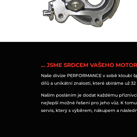
… JSME SRDCEM VAŠEHO MOTO
Naše divize PERFORMANCE v sobě kloubí špi
dílů a unikátní znalosti, které sbíráme už 32 
Naším posláním je dodat každému příznivc
nejlepší možné řešení pro jeho vůz. K tomu
servis, který s výběrem, nákupem a následn